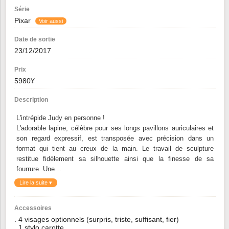
Série
Pixar
Voir aussi
Date de sortie
23/12/2017
Prix
5980¥
Description
L'intrépide Judy en personne !
L'adorable lapine, célèbre pour ses longs pavillons auriculaires et
son regard expressif, est transposée avec précision dans un
format qui tient au creux de la main. Le travail de sculpture
restitue fidèlement sa silhouette ainsi que la finesse de sa
fourrure. Une…
Lire la suite ▾
Accessoires
. 4 visages optionnels (surpris, triste, suffisant, fier)
. 1 stylo carotte