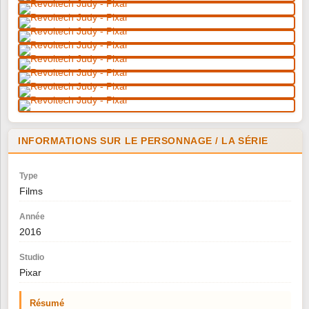
INFORMATIONS SUR LE PERSONNAGE / LA SÉRIE
Type
Films
Année
2016
Studio
Pixar
Résumé