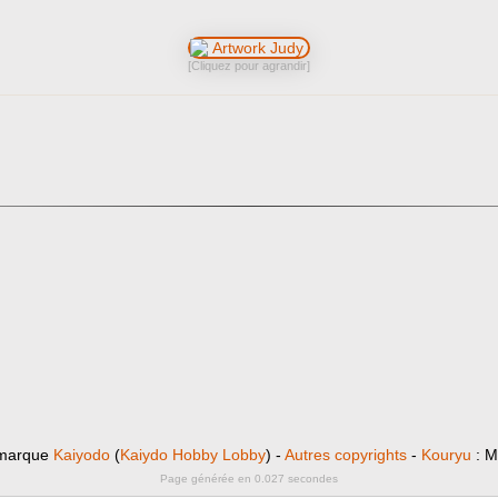
[Cliquez pour agrandir]
 marque
Kaiyodo
(
Kaiydo Hobby Lobby
) -
Autres copyrights
-
Kouryu
: M
Page générée en 0.027 secondes