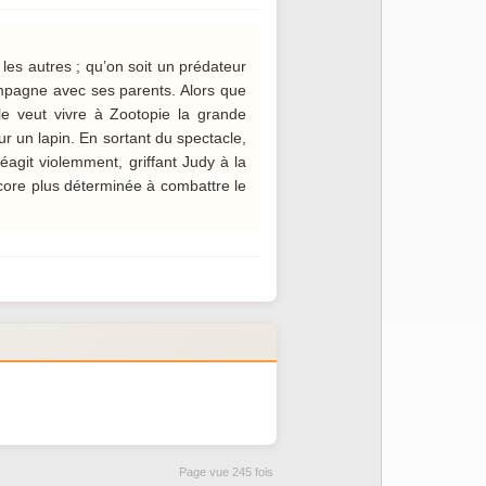
es autres ; qu’on soit un prédateur
ampagne avec ses parents. Alors que
le veut vivre à Zootopie la grande
ur un lapin. En sortant du spectacle,
agit violemment, griffant Judy à la
ncore plus déterminée à combattre le
Page vue 245 fois