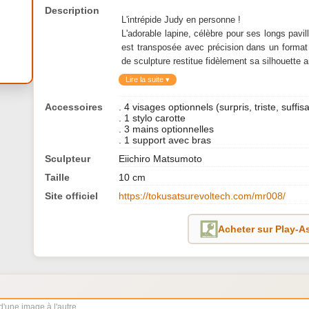
Description
L'intrépide Judy en personne !
L'adorable lapine, célèbre pour ses longs pavil
est transposée avec précision dans un format q
de sculpture restitue fidèlement sa silhouette 
Lire la suite ▾
Accessoires
. 4 visages optionnels (surpris, triste, suffisa
. 1 stylo carotte
. 3 mains optionnelles
. 1 support avec bras
Sculpteur
Eiichiro Matsumoto
Taille
10 cm
Site officiel
https://tokusatsurevoltech.com/mr008/
Acheter sur Play-A
d'une image à l'autre