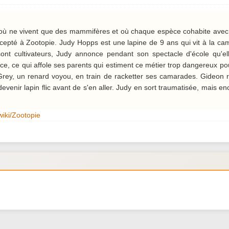
 où ne vivent que des mammifères et où chaque espèce cohabite avec l
ccepté à Zootopie. Judy Hopps est une lapine de 9 ans qui vit à la c
ont cultivateurs, Judy annonce pendant son spectacle d'école qu'el
lice, ce qui affole ses parents qui estiment ce métier trop dangereux po
rey, un renard voyou, en train de racketter ses camarades. Gideon ré
venir lapin flic avant de s'en aller. Judy en sort traumatisée, mais e
/wiki/Zootopie