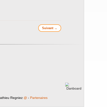
Suivant →
athieu Regniez
@
-
Partenaires