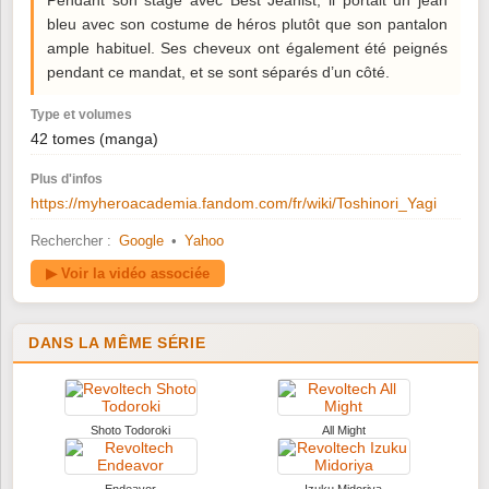
Pendant son stage avec Best Jeanist, il portait un jean
bleu avec son costume de héros plutôt que son pantalon
ample habituel. Ses cheveux ont également été peignés
pendant ce mandat, et se sont séparés d’un côté.
Type et volumes
42 tomes (manga)
Plus d'infos
https://myheroacademia.fandom.com/fr/wiki/Toshinori_Yagi
Rechercher :
Google
•
Yahoo
▶ Voir la vidéo associée
DANS LA MÊME SÉRIE
Shoto Todoroki
All Might