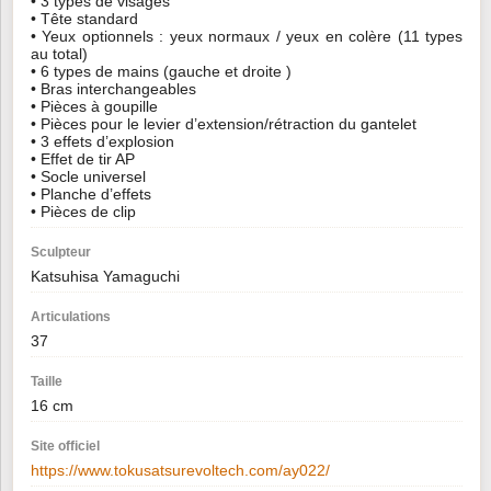
• 3 types de visages
• Tête standard
• Yeux optionnels : yeux normaux / yeux en colère (11 types
au total)
• 6 types de mains (gauche et droite )
• Bras interchangeables
• Pièces à goupille
• Pièces pour le levier d’extension/rétraction du gantelet
• 3 effets d’explosion
• Effet de tir AP
• Socle universel
• Planche d’effets
• Pièces de clip
Sculpteur
Katsuhisa Yamaguchi
Articulations
37
Taille
16 cm
Site officiel
https://www.tokusatsurevoltech.com/ay022/