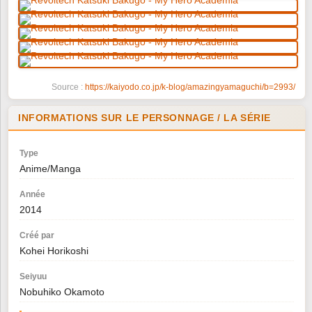
Source :
https://kaiyodo.co.jp/k-blog/amazingyamaguchi/b=2993/
INFORMATIONS SUR LE PERSONNAGE / LA SÉRIE
Type
Anime/Manga
Année
2014
Créé par
Kohei Horikoshi
Seiyuu
Nobuhiko Okamoto