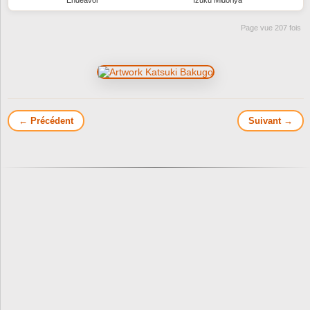
Endeavor
Izuku Midoriya
Page vue 207 fois
← Précédent
Suivant →