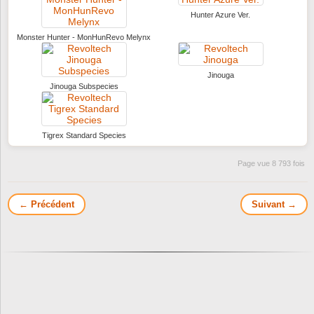
Hunter Azure Ver.
Monster Hunter - MonHunRevo Melynx
Jinouga
Jinouga Subspecies
Tigrex Standard Species
Page vue 8 793 fois
← Précédent
Suivant →