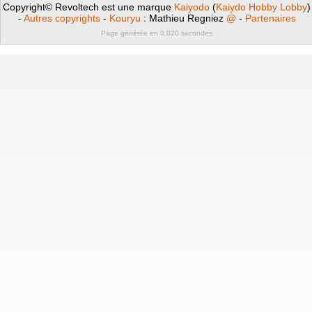
Copyright© Revoltech est une marque
Kaiyodo
(
Kaiydo Hobby Lobby
)
-
Autres copyrights
-
Kouryu
: Mathieu Regniez
@
-
Partenaires
Page générée en 0.020 secondes